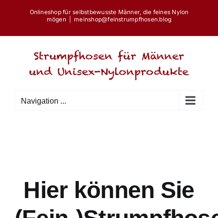
Skip
Onlineshop für selbstbewusste Männer, die feines Nylon
to
mögen
|
meinshop@feinstrumpfhosen.blog
content
Navigation ...
Hier können Sie