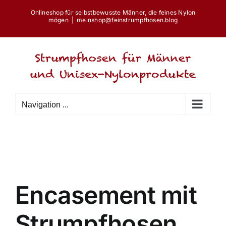
Skip
Onlineshop für selbstbewusste Männer, die feines Nylon
to
mögen
|
meinshop@feinstrumpfhosen.blog
content
Navigation ...
Encasement mit
Strumpfhosen