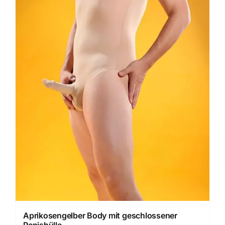
Aprikosengelber Body mit geschlossener
Penishülle