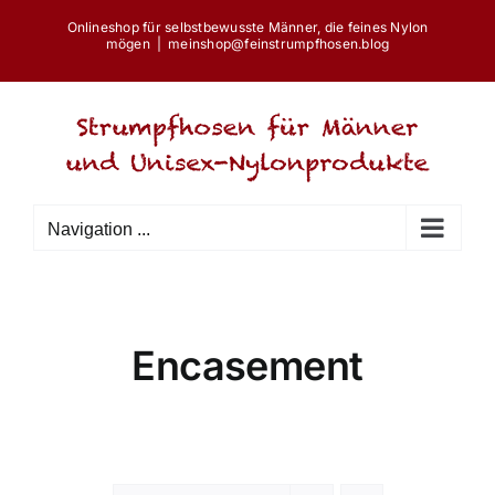
Skip
Onlineshop für selbstbewusste Männer, die feines Nylon
to
mögen
|
meinshop@feinstrumpfhosen.blog
content
Navigation ...
Encasement