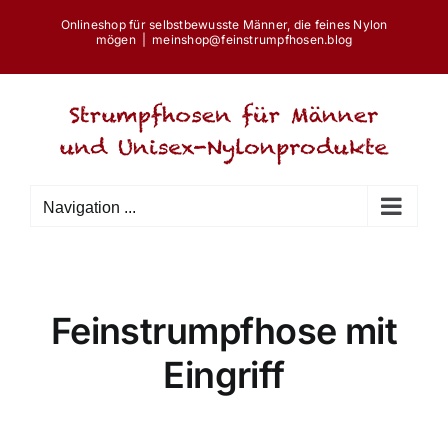
Skip
Onlineshop für selbstbewusste Männer, die feines Nylon
to
mögen
|
meinshop@feinstrumpfhosen.blog
content
Navigation ...
Feinstrumpfhose mit
Eingriff