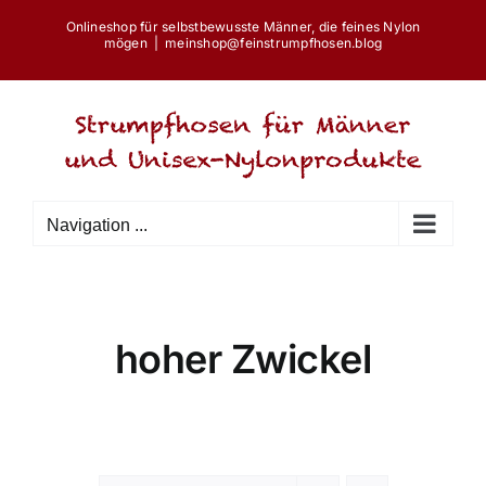
Skip
Onlineshop für selbstbewusste Männer, die feines Nylon
to
mögen
|
meinshop@feinstrumpfhosen.blog
content
Navigation ...
hoher Zwickel