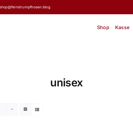
shop@feinstrumpfhosen.blog
Shop
Kasse
unisex
e