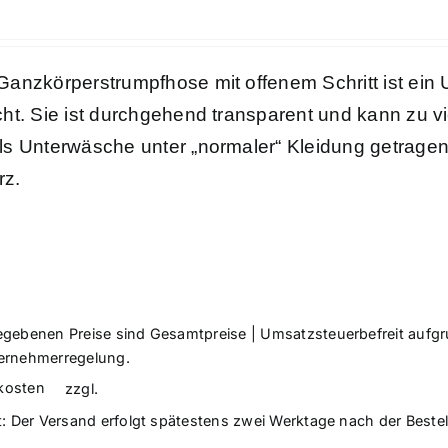
€
Ganzkörperstrumpfhose mit offenem Schritt ist ei
ht. Sie ist durchgehend transparent und kann zu vie
ls Unterwäsche unter „normaler“ Kleidung getragen
rz.
egebenen Preise sind Gesamtpreise | Umsatzsteuerbefreit aufg
ernehmerregelung.
kosten
zzgl.
t:
Der Versand erfolgt spätestens zwei Werktage nach der Beste