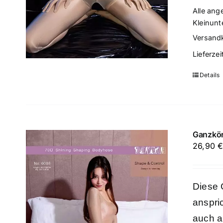
Alle ang
Kleinunt
Versand
Lieferzei
Details
Ganzkör
26,90
Diese 
anspric
auch a