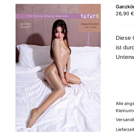
Ganzkör
26,90
Diese 
ist du
Unterw
Alle ang
Kleinunt
Versand
Lieferzei