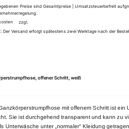
egebenen Preise sind Gesamtpreise | Umsatzsteuerbefreit aufg
ernehmerregelung.
kosten
zzgl.
t:
Der Versand erfolgt spätestens zwei Werktage nach der Beste
perstrumpfhose, offener Schritt, weiß
€
Ganzkörperstrumpfhose mit offenem Schritt ist ei
ht. Sie ist durchgehend transparent und kann zu vie
ls Unterwäsche unter „normaler“ Kleidung getragen