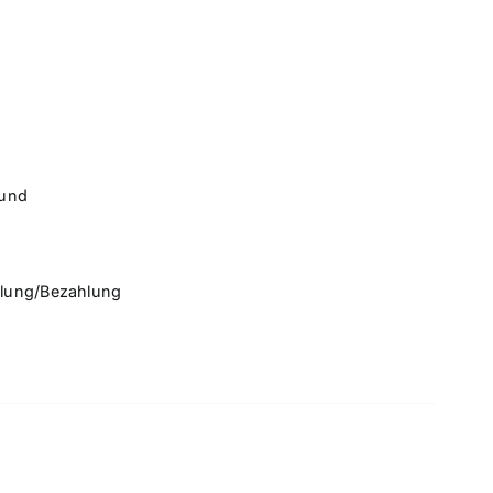
rund
llung/Bezahlung