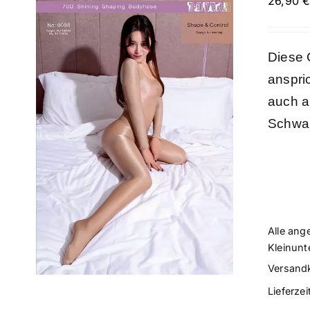
26,90
Diese 
anspric
auch a
Schwa
Alle ang
Kleinunt
Versand
Lieferzei