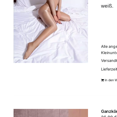
weiß.
Alle ang
Kleinunt
Versand
Lieferzei
In den 
Ganzkör