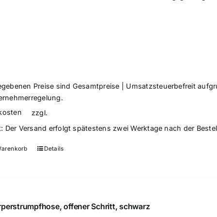
egebenen Preise sind Gesamtpreise | Umsatzsteuerbefreit aufg
ernehmerregelung.
kosten
zzgl.
t:
Der Versand erfolgt spätestens zwei Werktage nach der Beste
Warenkorb
Details
perstrumpfhose, offener Schritt, schwarz