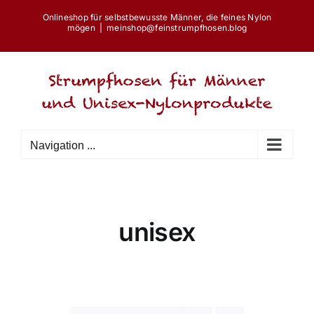
Skip
Onlineshop für selbstbewusste Männer, die feines Nylon
to
mögen
|
meinshop@feinstrumpfhosen.blog
content
Navigation ...
unisex