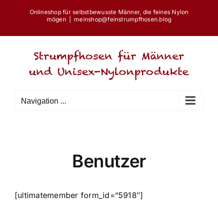
Skip
Onlineshop für selbstbewusste Männer, die feines Nylon
to
mögen
|
meinshop@feinstrumpfhosen.blog
content
Navigation ...
Benutzer
[ultimatemember form_id=“5918″]