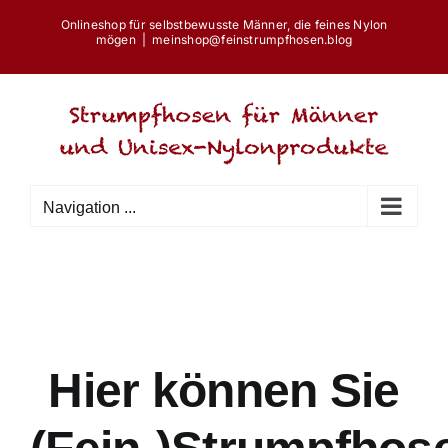
Skip
Onlineshop für selbstbewusste Männer, die feines Nylon
to
mögen
|
meinshop@feinstrumpfhosen.blog
content
Navigation ...
Hier können Sie