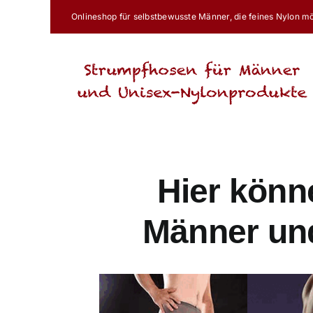
Skip
Onlineshop für selbstbewusste Männer, die feines Nylon m
to
content
Hier könn
Männer un