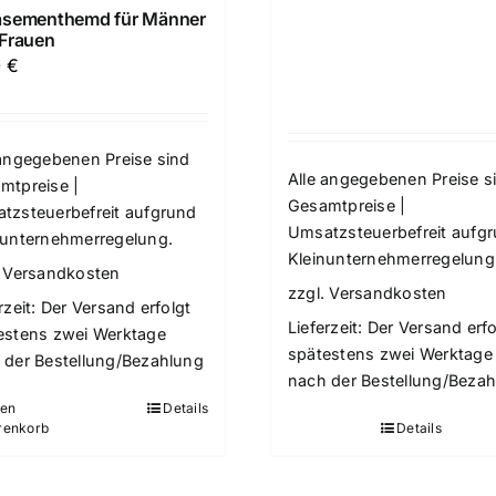
asementhemd für Männer
Frauen
0
€
 angegebenen Preise sind
Alle angegebenen Preise s
mtpreise |
Gesamtpreise |
tzsteuerbefreit aufgrund
Umsatzsteuerbefreit aufg
nunternehmerregelung.
Kleinunternehmerregelung
.
Versandkosten
zzgl.
Versandkosten
rzeit:
Der Versand erfolgt
Lieferzeit:
Der Versand erfo
estens zwei Werktage
spätestens zwei Werktage
 der Bestellung/Bezahlung
nach der Bestellung/Beza
den
Details
renkorb
Details