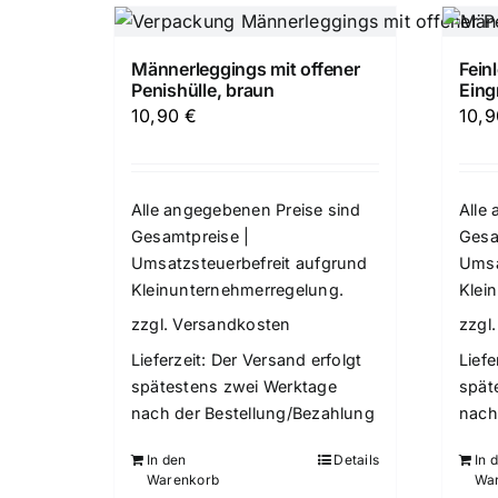
Männerleggings mit offener
Fein
Penishülle, braun
Eingr
10,90
€
10,
Alle angegebenen Preise sind
Alle
Gesamtpreise |
Gesa
Umsatzsteuerbefreit aufgrund
Umsa
Kleinunternehmerregelung.
Klei
zzgl.
Versandkosten
zzgl
Lieferzeit:
Der Versand erfolgt
Liefe
spätestens zwei Werktage
spät
nach der Bestellung/Bezahlung
nach
In den
Details
In 
Warenkorb
Wa