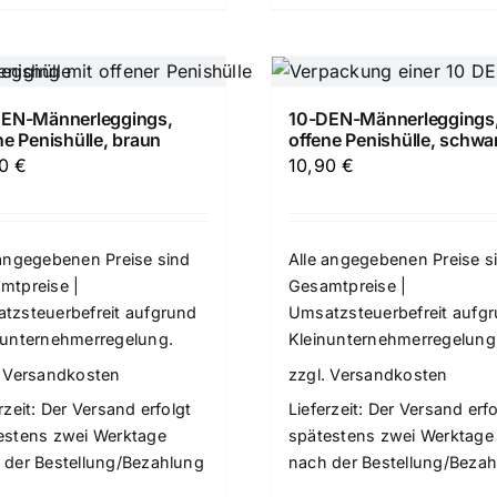
EN-Männerleggings,
10-DEN-Männerleggings
ne Penishülle, braun
offene Penishülle, schwa
90
€
10,90
€
 angegebenen Preise sind
Alle angegebenen Preise s
mtpreise |
Gesamtpreise |
tzsteuerbefreit aufgrund
Umsatzsteuerbefreit aufg
nunternehmerregelung.
Kleinunternehmerregelung
.
Versandkosten
zzgl.
Versandkosten
rzeit:
Der Versand erfolgt
Lieferzeit:
Der Versand erfo
estens zwei Werktage
spätestens zwei Werktage
 der Bestellung/Bezahlung
nach der Bestellung/Beza