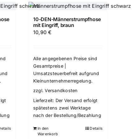
hose
10-DEN-Männerstrumpfhose
mit Eingriff, braun
10,90
€
ind
Alle angegebenen Preise sind
Gesamtpreise |
rund
Umsatzsteuerbefreit aufgrund
.
Kleinunternehmerregelung.
zzgl.
Versandkosten
lgt
Lieferzeit:
Der Versand erfolgt
spätestens zwei Werktage
hlung
nach der Bestellung/Bezahlung
Details
In den
Details
Warenkorb