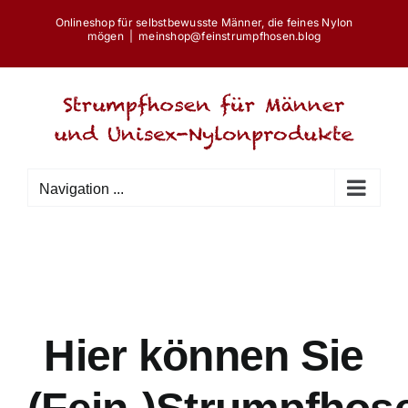
Skip
Onlineshop für selbstbewusste Männer, die feines Nylon
to
mögen
|
meinshop@feinstrumpfhosen.blog
content
Navigation ...
Hier können Sie