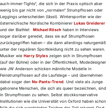
auch-immer-Tights“, die sich in der Praxis optisch aber
wenig bis gar nicht von „normalen“ Strumpfhosen oder
Leggings unterscheiden (lässt). Wintersportler wie der
österreichische Nordische Kombinierer
Lukas Greiderer
und der Biathlet
Michael Rösch
haben in Interviews
sogar darüber geredet, dass sie auf Strumpfhosen
zurückgegriffen haben – die dann allerdings naturgemäß
unter der regulären Sportkleidung nicht zu sehen waren.
Musiker wie
Harry Styles
zeigen sich in Strumpfhosen
(auf der Bühne) oder in der Öffentlichkeit, Modedesigner
wie JW Anderson schicken männliche Modelle in
Feinstrumpfhosen auf die Laufstege – und übernehmen
dabei sogar den
No-Pants–Trend
. Und viele als Junge
geborene Menschen, die sich als queer bezeichnen, sind
in Strumpfhosen zu sehen. Selbst stockkonservative
Institutionen wie die Universität von Oxford haben schon
früh die sich wandelnden Zeichen der Zeit erkannt. Dort