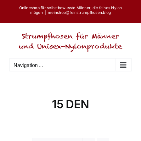
Skip
Onlineshop für selbstbewusste Männer, die feines Nylon
to
mögen
|
meinshop@feinstrumpfhosen.blog
content
Navigation ...
15 DEN