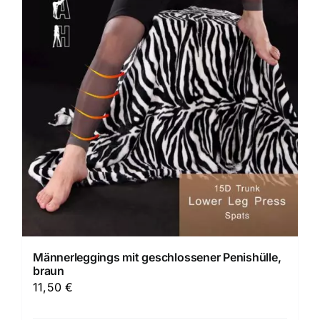
Männerleggings mit geschlossener Penishülle,
braun
11,50
€