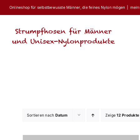
Skip
Onlineshop für selbstbewusste Männer, die feines Nylon mögen
|
mein
to
content
Sortieren nach
Datum
Zeige
12 Produkte