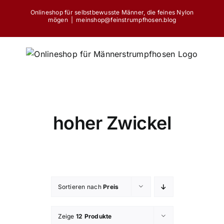
Skip
Onlineshop für selbstbewusste Männer, die feines Nylon
to
mögen
|
meinshop@feinstrumpfhosen.blog
content
hoher Zwickel
Sortieren nach
Preis
Zeige
12 Produkte