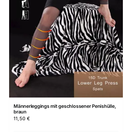
Männerleggings mit geschlossener Penishülle,
braun
11,50
€