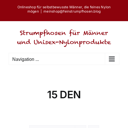
Skip
Onlineshop für selbstbewusste Männer, die feines Nylon
to
mögen
|
meinshop@feinstrumpfhosen.blog
content
Navigation ...
15 DEN