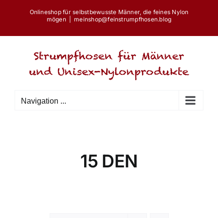
Skip
Onlineshop für selbstbewusste Männer, die feines Nylon
to
mögen
|
meinshop@feinstrumpfhosen.blog
content
Navigation ...
15 DEN