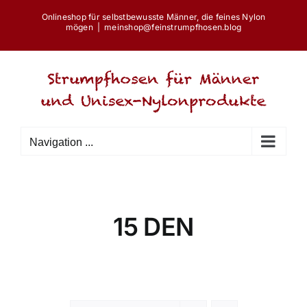
Skip
Onlineshop für selbstbewusste Männer, die feines Nylon
to
mögen
|
meinshop@feinstrumpfhosen.blog
content
Navigation ...
15 DEN