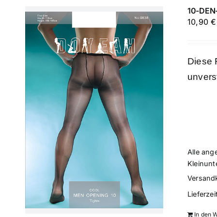
10-DEN-
10,90
€
Diese 
unvers
Alle ang
Kleinunt
Versand
Lieferzei
In den 