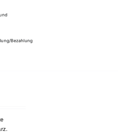
rund
llung/Bezahlung
te
rz.